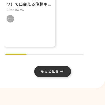
ワ）で出会える俺様キャ
ラ3選 強引な愛とギャ
2026.06.26
ップに溺れる
もっと見る