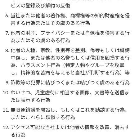
ビスの登録及び解約の反復
当社または他者の著作権、商標権等の知的財産権を侵
害する行為またはその虞のある行為
他者の財産、プライバシーまたは肖像権を侵害する行
為またはその虞のある行為
他者の人種、宗教、性別等を差別、侮辱もしくは誹謗
中傷し、または他者の名誉もしくは信用を毀損する行
為、ハラスメント行為（特定人物やグループを攻撃
し、精神的な苦痛を与えると当社が判断する行為）等
詐欺等の犯罪に結びつくまたは結びつく虞のある行為
わいせつ、児童虐待に相当する画像、文書等を送信ま
たは表示する行為
無限連鎖講を開設し、もしくはこれを勧誘する行為、
またはこれらに類似する行為
アクセス可能な当社または他者の情報を改竄、消去す
る行為