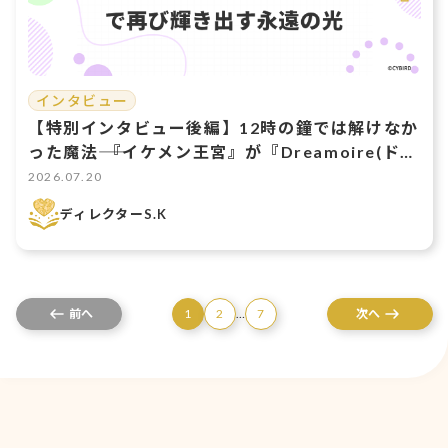
インタビュー
【特別インタビュー後編】12時の鐘では解けなか
った魔法―― 『イケメン王宮』が『Dreamoire(ドリ
モワ)』で再び輝き出す永遠の光
2026.07.20
ディレクターS.K
前へ
1
2
…
7
次へ