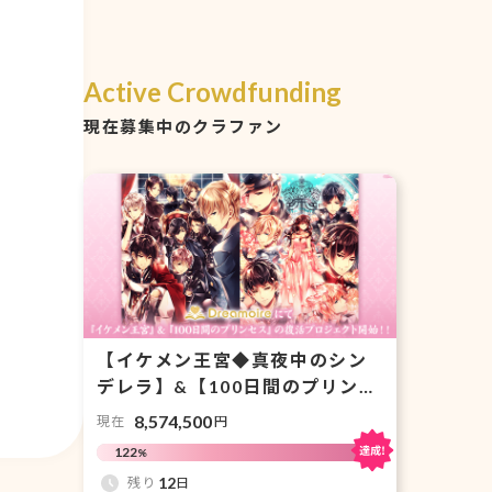
Active Crowdfunding
現在募集中のクラファン
【イケメン王宮◆真夜中のシン
デレラ】&【100日間のプリンセ
ス◆もうひとつのイケメン王
8,574,500
現在
円
宮】がDreamoire(ドリモワ)に
122
%
て復活！応援サポーター募集！
12
残り
日