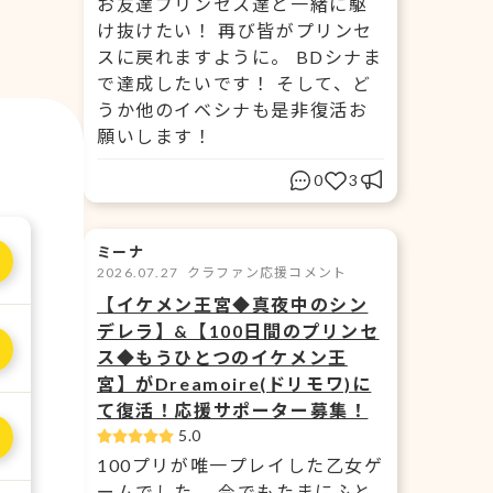
お友達プリンセス達と一緒に駆
け抜けたい！ 再び皆がプリンセ
スに戻れますように。 BDシナま
で達成したいです！ そして、ど
うか他のイベシナも是非復活お
願いします！
0
3
ミーナ
2026.07.27
クラファン応援コメント
【イケメン王宮◆真夜中のシン
デレラ】&【100日間のプリンセ
ス◆もうひとつのイケメン王
宮】がDreamoire(ドリモワ)に
て復活！応援サポーター募集！
5.0
100プリが唯一プレイした乙女ゲ
ームでした。 今でもたまにふと