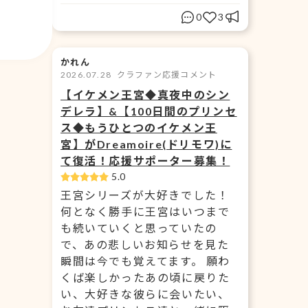
0
3
かれん
2026.07.28
クラファン応援コメント
【イケメン王宮◆真夜中のシン
デレラ】&【100日間のプリンセ
ス◆もうひとつのイケメン王
宮】がDreamoire(ドリモワ)に
て復活！応援サポーター募集！
5.0
王宮シリーズが大好きでした！
何となく勝手に王宮はいつまで
も続いていくと思っていたの
で、あの悲しいお知らせを見た
瞬間は今でも覚えてます。 願わ
くば楽しかったあの頃に戻りた
い、大好きな彼らに会いたい、