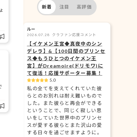
新着
注目
高評価
ょ
ルー
2026.07.28
クラファン応援コメント
【イケメン王宮◆真夜中のシン
デレラ】&【100日間のプリンセ
ス◆もうひとつのイケメン王
宮】がDreamoire(ドリモワ)に
て復活！応援サポーター募集！
5.0
で
私の全てを支えてくれていた彼
らとのお別れは耐え難いもので
した。また彼らと再会ができる
ということで、同じく寂しい思
いをしていた世界中のプリンセ
スが愛する彼らとまた沢山の愛
する日々を過ごせますように。