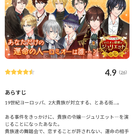
4.9
（
26
）
あらすじ
19世紀ヨーロッパ、2大貴族が対立する、とある街…。

ある事件をきっかけに、貴族の令嬢―ジュリエット―を演
じることになったあなた。

貴族達の舞踏会で、恋することが許されない、運命の相手