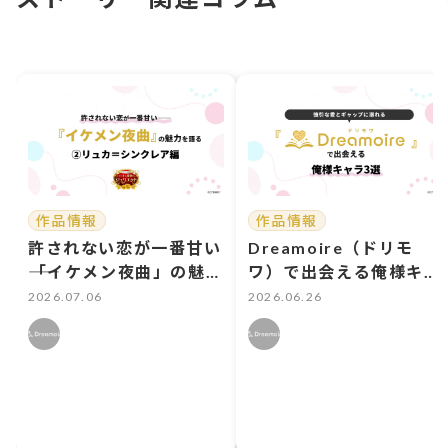
作品情報
作品情報
許されない恋が一番甘い
Dreamoire（ドリモ
――「イケメン夜曲」の魅力
ワ）で出会える俺様キャ
を語る ②リュカ＝シン
ラ3選 強引な愛とギャ
2026.07.06
2026.06.26
クレア編
ップに溺れる