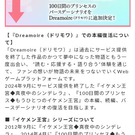
【『Dreamoire（ドリモワ）』での本編復活につい
て】
「Dreamoire（ドリモワ）」は過去にサービス提供
を終了した作品のかつて夢中になった物語ともう一
度出会い、 “読む・応援する・語り合う”体験を通じ
て、 ファンの想いが物語の未来をつないでいくWeb
ゲームプラットフォームです。
2024年9月にサービス提供を終了した『イケメン王
宮◆真夜中のシンデレラ』、『100日間のプリンセ
ス◆もうひとつのイケメン王宮』の本編、続編、バ
ースデーシナリオの復活を目指します。
■『イケメン王宮』シリーズについて
2012年9月に『イケメン王宮◆真夜中のシンデレ
ラ』、2014年4月に『100日間のプリンセス◆もう