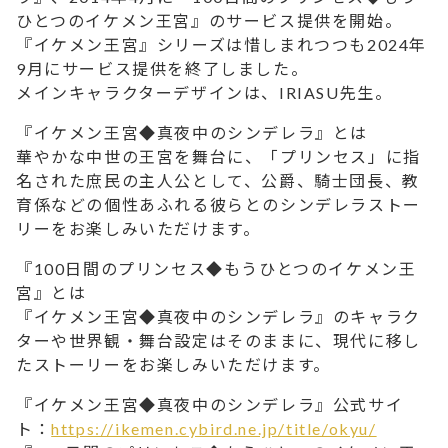
ひとつのイケメン王宮』のサービス提供を開始。
『イケメン王宮』シリーズは惜しまれつつも2024年
9月にサービス提供を終了しました。
メインキャラクターデザインは、IRIASU先生。
『イケメン王宮◆真夜中のシンデレラ』とは
華やかな中世の王宮を舞台に、「プリンセス」に指
名された庶民の主人公として、公爵、騎士団長、教
育係などの個性あふれる彼らとのシンデレラストー
リーをお楽しみいただけます。
『100日間のプリンセス◆もうひとつのイケメン王
宮』とは
『イケメン王宮◆真夜中のシンデレラ』のキャラク
ターや世界観・舞台設定はそのままに、現代に移し
たストーリーをお楽しみいただけます。
『イケメン王宮◆真夜中のシンデレラ』公式サイ
ト：
https://ikemen.cybird.ne.jp/title/okyu/