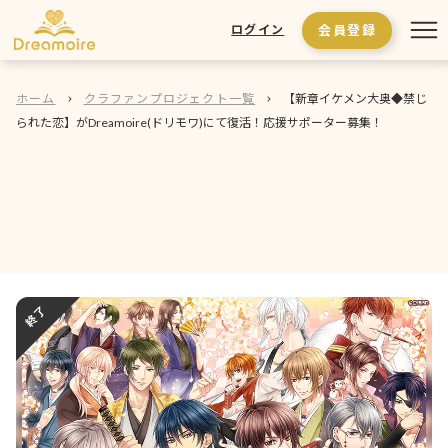
会員登録
ログイン
ホーム
クラファンプロジェクト一覧
【新章イケメン大奥◆禁じ
られた恋】がDreamoire(ドリモワ)にて復活！応援サポーター募集！