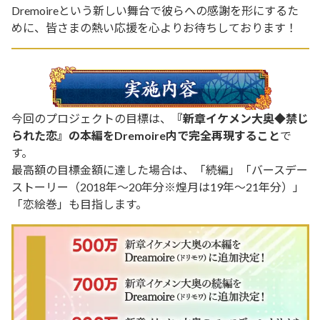
Dremoireという新しい舞台で彼らへの感謝を形にするた
めに、皆さまの熱い応援を心よりお待ちしております！
今回のプロジェクトの目標は、
『新章イケメン大奥◆禁じ
られた恋』の本編をDremoire内で完全再現すること
で
す。
最高額の目標金額に達した場合は、
「続編」「バースデー
ストーリー（2018年～20年分※煌月は19年～21年分）」
「恋絵巻」も目指します。