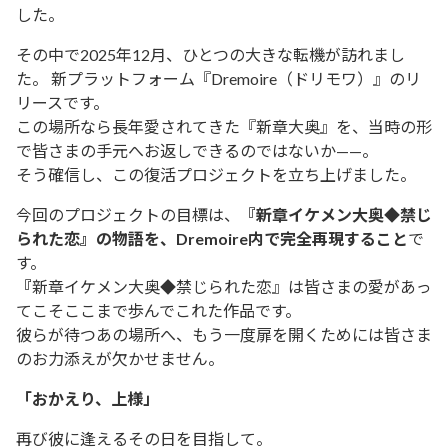
した。
その中で2025年12月、ひとつの大きな転機が訪れまし
た。 新プラットフォーム『Dremoire（ドリモワ）』のリ
リースです。
この場所なら長年愛されてきた『新章大奥』を、当時の形
で皆さまの手元へお返しできるのではないか——。
そう確信し、この復活プロジェクトを立ち上げました。
今回のプロジェクトの目標は、
『新章イケメン大奥◆禁じ
られた恋』の物語を、Dremoire内で完全再現すること
で
す。
『
新章イケメン大奥◆禁じられた恋』は皆さまの愛があっ
てこそここまで歩んでこれた作品です。
彼らが待つあの場所へ、もう一度扉を開くためには皆さま
のお力添えが欠かせません。
「おかえり、上様」
再び彼に逢えるその日を目指して。