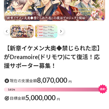
【新章イケメン大奥◆禁じられた恋】
がDreamoire(ドリモワ)にて復活！応
援サポーター募集！
8,070,000
現在の支援金額
円
161
%
5,000,000
目標金額
円