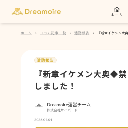
ホーム
ホーム
コラム記事一覧
活動報告
『新章イケメン大
活動報告
『新章イケメン大奥◆禁
しました！
Dreamoire運営チーム
株式会社サイバード
2026.04.04