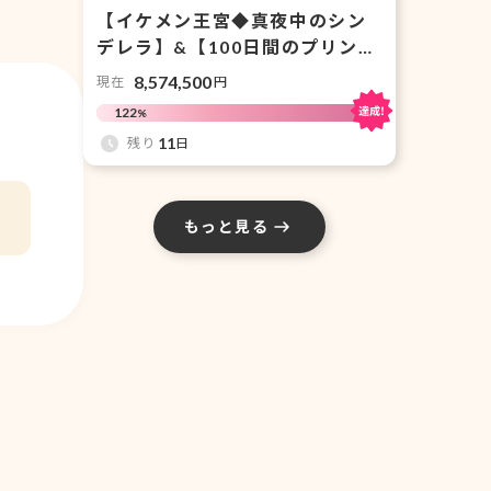
【イケメン王宮◆真夜中のシン
デレラ】&【100日間のプリンセ
ス◆もうひとつのイケメン王
8,574,500
現在
円
宮】がDreamoire(ドリモワ)に
122
%
て復活！応援サポーター募集！
11
残り
日
もっと見る