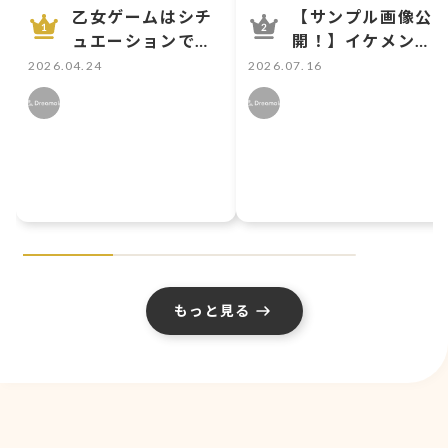
乙女ゲームはシチ
【サンプル画像公
ュエーションで選
開！】イケメン王
ぶ！ 初心者向け鉄
宮・100日間のプ
2026.04.24
2026.07.16
板設定3選
リンセスミニチュ
アフィギュアにつ
いて
もっと見る