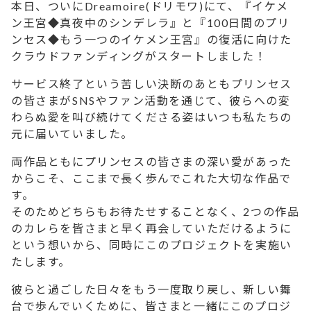
本日、ついにDreamoire(ドリモワ)にて、
『イケメ
ン王宮◆真夜中のシンデレラ』と『100日間のプリ
ンセス◆もう一つのイケメン王宮』の
復活に向けた
クラウドファンディングがスタートしました！
サービス終了という苦しい決断のあともプリンセス
の皆さまがSNSやファン活動を通じて、彼らへの変
わらぬ愛を叫び続けてくださる姿はいつも私たちの
元に届いていました。
両作品ともにプリンセスの皆さまの深い愛があった
からこそ、ここまで長く歩んでこれた大切な作品で
す。
そのためどちらもお待たせすることなく、2つの作品
のカレらを皆さまと早く再会していただけるように
という想いから、同時にこのプロジェクトを実施い
たします。
彼らと過ごした日々をもう一度取り戻し、新しい舞
台で歩んでいくために、皆さまと一緒にこのプロジ