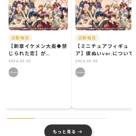
活動報告
活動報告
【新章イケメン大奥◆禁
【ミニチュアフィギュ
じられた恋】が
ア】彼ぬいver.について
Dreamoire(ドリモワ)
2026.03.05
2026.03.06
で復活に向けクラウドフ
ァンディングスタート！
もっと見る