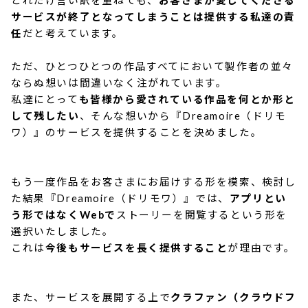
どれだけ言い訳を重ねても、
お客さまが愛してくださる
サービスが終了となってしまうことは提供する私達の責
任
だと考えています。
ただ、ひとつひとつの作品すべてにおいて製作者の並々
ならぬ想いは間違いなく注がれています。
私達にとって
も皆様から愛されている作品を何とか形と
して残したい
、そんな想いから『Dreamoire（ドリモ
ワ）』のサービスを提供することを決めました。
もう一度作品をお客さまにお届けする形を模索、検討し
た結果『Dreamoire（ドリモワ）』では、
アプリとい
う形ではなくWebで
ストーリーを閲覧するという形を
選択いたしました。
これは
今後もサービスを長く提供すること
が理由です。
また、サービスを展開する上で
クラファン（クラウドフ