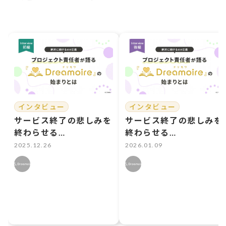
インタビュー
インタビュー
サービス終了の悲しみを
サービス終了の悲しみを
終わらせる
終わらせる
―Dreamoire（ドリモ
―Dreamoire（ドリモ
2025.12.26
2026.01.09
ワ）責任者インタビュー
ワ）責任者インタビュー
【前編】 『イケメンシ
【後編】クラウドファン
リーズ』の名作を復活さ
ディングで作品を再び輝
せた10年越しの想い
かせる