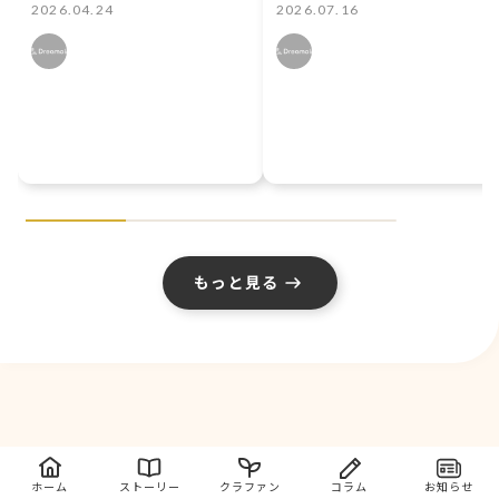
ぶ！ 初心者向け鉄
宮・100日間のプ
2026.04.24
2026.07.16
板設定3選
リンセスミニチュ
アフィギュアにつ
いて
もっと見る
ホーム
ストーリー
クラファン
コラム
お知らせ