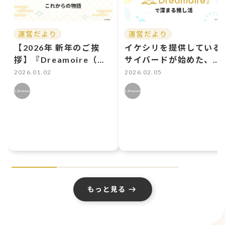
運営だより
運営だより
【2026年 新年のご挨
イケシリを提供している
拶】『Dreamoire（ド
サイバードが始めた、大
リモワ）』が描くこれか
切な物語を守る場所。
2026.01.02
2026.02.05
らの物語
Dreamoire（ドリモ
ワ）で深まる推し活
もっと見る