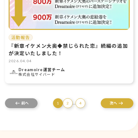
活動報告
『新章イケメン大奥◆禁じられた恋』続編の追加
が決定いたしました！
2026.04.04
Dreamoire運営チーム
株式会社サイバード
前へ
1
2
…
4
次へ