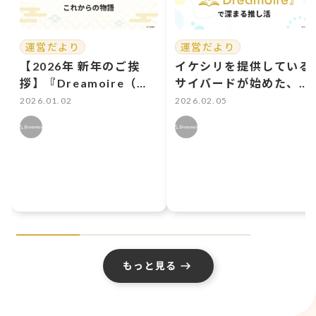
運営だより
運営だより
【2026年 新年のご挨
イケシリを提供している
拶】『Dreamoire（ド
サイバードが始めた、大
リモワ）』が描くこれか
切な物語を守る場所。
2026.01.02
2026.02.05
らの物語
Dreamoire（ドリモ
ワ）で深まる推し活
もっと見る