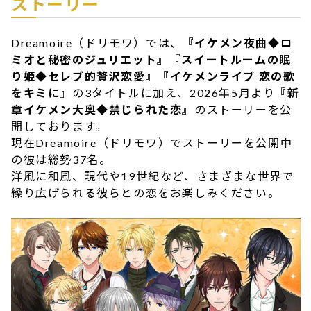
ストーリー
Dreamoire（ドリモワ）では、
『イケメン夜曲◆ロ
ミオと秘密のジュリエット』『スイートルームの眠
り姫◆セレブ的贅沢恋愛』『イケメンライブ 恋の歌
をキミに』
の3タイトルに加え、2026年5月より
『新
章イケメン大奥◆禁じられた恋』
のストーリーを公
開しております。
現在Dreamoire（ドリモワ）でストーリーを公開中
の彼は総勢37名。
洋風に和風、現代や19世紀など、さまざまな世界で
繰り広げられる彼らとの恋をお楽しみください。