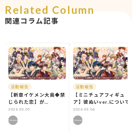
Related Column
関連コラム記事
活動報告
活動報告
【新章イケメン大奥◆禁
【ミニチュアフィギュ
じられた恋】が
ア】彼ぬいver.について
Dreamoire(ドリモワ)
2026.03.05
2026.03.06
で復活に向けクラウドフ
ァンディングスタート！