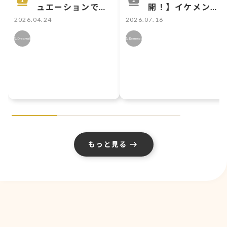
ュエーションで選
開！】イケメン王
ぶ！ 初心者向け鉄
宮・100日間のプ
2026.04.24
2026.07.16
板設定3選
リンセスミニチュ
アフィギュアにつ
いて
もっと見る